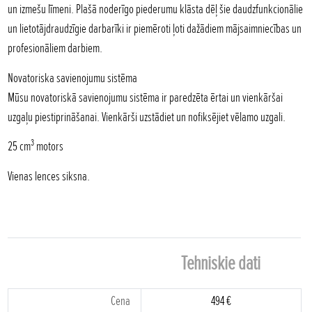
un izmešu līmeni. Plašā noderīgo piederumu klāsta dēļ šie daudzfunkcionālie
un lietotājdraudzīgie darbarīki ir piemēroti ļoti dažādiem mājsaimniecības un
profesionāliem darbiem.
Novatoriska savienojumu sistēma
Mūsu novatoriskā savienojumu sistēma ir paredzēta ērtai un vienkāršai
uzgaļu piestiprināšanai. Vienkārši uzstādiet un nofiksējiet vēlamo uzgali.
3
25 cm
motors
Vienas lences siksna.
Tehniskie dati
Cena
494 €