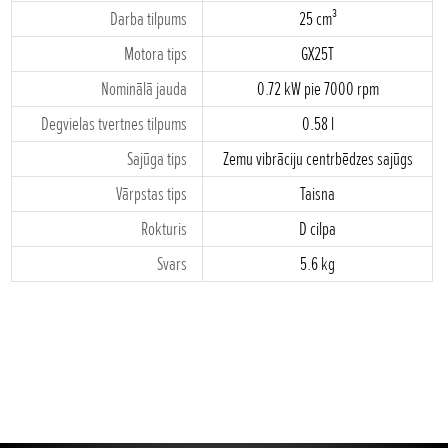
Darba tilpums
25 cm³
Motora tips
GX25T
Nominālā jauda
0.72 kW pie 7000 rpm
Degvielas tvertnes tilpums
0.58 l
Sajūga tips
Zemu vibrāciju centrbēdzes sajūgs
Vārpstas tips
Taisna
Rokturis
D cilpa
Svars
5.6 kg