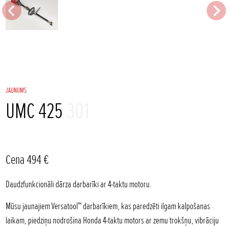
JAUNUMS
UMC 425
301
Cena 494 €
Daudzfunkcionāli dārza darbarīki ar 4-taktu motoru.
Mūsu jaunajiem Versatool™ darbarīkiem, kas paredzēti ilgam kalpošanas
laikam, piedziņu nodrošina Honda 4-taktu motors ar zemu trokšņu, vibrāciju