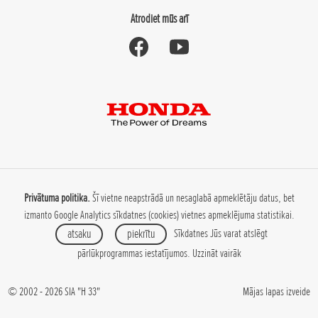
Atrodiet mūs arī
Privātuma politika.
Šī vietne neapstrādā un nesaglabā apmeklētāju datus, bet
izmanto Google Analytics sīkdatnes (cookies) vietnes apmeklējuma statistikai.
atsaku
piekrītu
Sīkdatnes Jūs varat atslēgt
pārlūkprogrammas iestatījumos.
Uzzināt vairāk
© 2002 - 2026 SIA "H 33"
Mājas lapas izveide