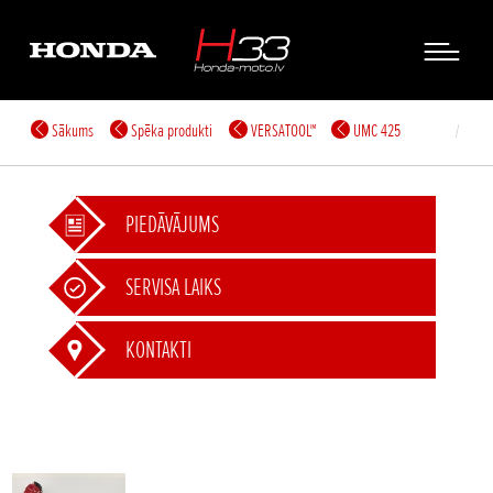
Sākums
Spēka produkti
VERSATOOL™
UMC 425
PIEDĀVĀJUMS
SERVISA LAIKS
KONTAKTI