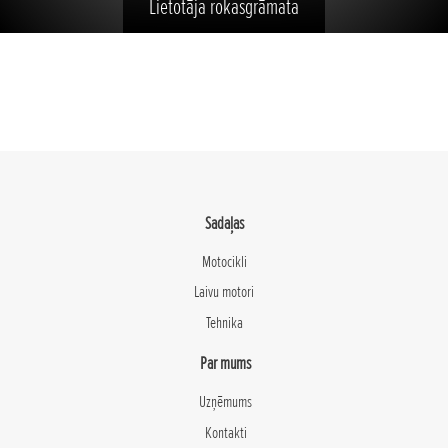
Lietotāja rokasgrāmata
Sadaļas
Motocikli
Laivu motori
Tehnika
Par mums
Uzņēmums
Kontakti