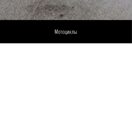
Мотоциклы
Разделы
Motocikli
Laivu mot
Tehnika