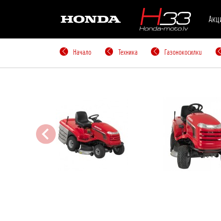
Акц
Начало
Техника
Газонокосилкu