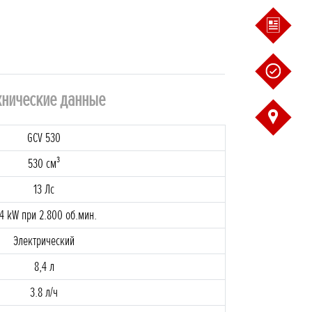
хнические данные
GCV 530
530 cм³
13 Лc
.4 kW при 2.800 об.мин.
Электрический
8,4 л
3.8 л/ч