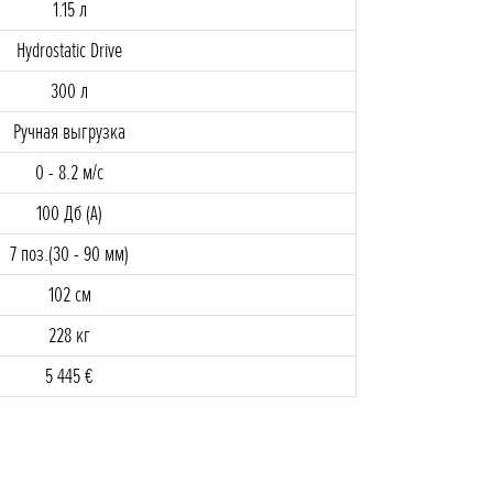
1.15 л
Hydrostatic Drive
300 л
Ручная выгрузка
0 - 8.2 м/с
100 Дб (A)
7 поз.(30 - 90 мм)
102 cм
228 кг
5 445 €