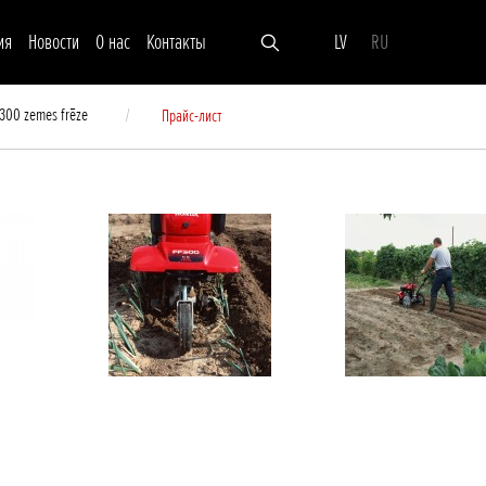
ия
Новости
О нас
Контакты
LV
RU
 300 zemes frēze
Прайс-лист