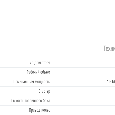
Техн
Tип двигателя
Рабочий объем
Номинальная мощность
1.5 k
Стартеp
Емкость топливного бака
Привод колес