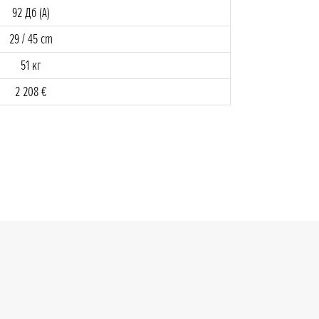
92 Дб (A)
29 / 45 cm
51 кг
2 208 €