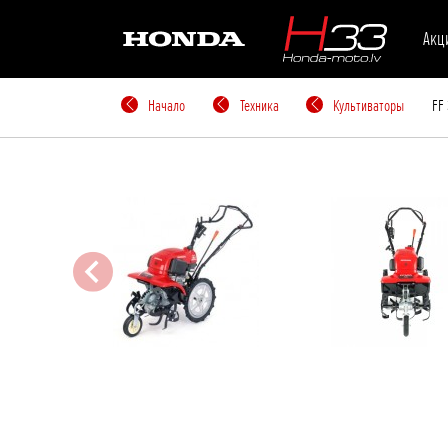
Акц
Начало
Техника
Культиваторы
FF