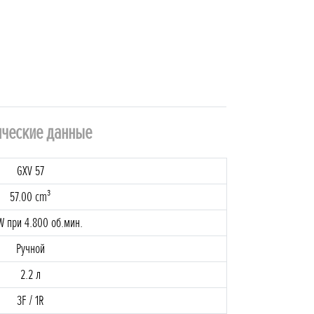
ические данные
GXV 57
57.00 cm³
W при 4.800 об.мин.
Ручной
2.2 л
3F / 1R