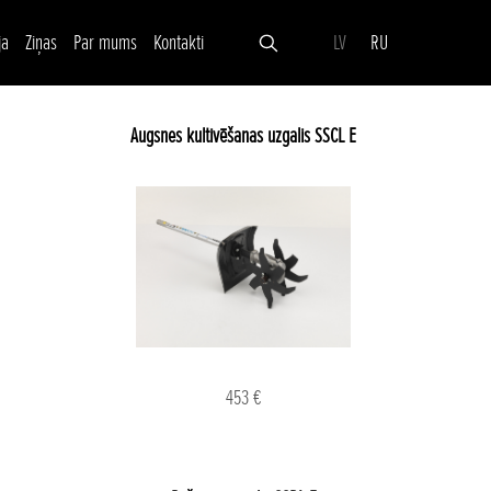
ja
Ziņas
Par mums
Kontakti
LV
RU
Augsnes kultivēšanas uzgalis SSCL E
453 €