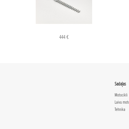
444 €
Sadaļas
Motocikli
Laivu mot
Tehnika