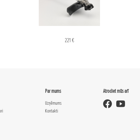
221 €
Par mums
Atrodiet mūs arī
Uzņēmums
ori
Kontakti