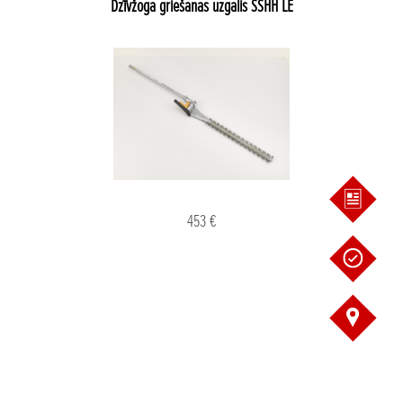
Dzīvžoga griešanas uzgalis SSHH LE
453 €