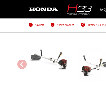
Akci
Sākums
Spēka produkti
Trimmeri un krū