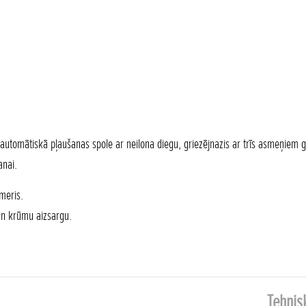
utomātiskā pļaušanas spole ar neilona diegu, griezējnazis ar trīs asmeņiem 
anai.
meris.
un krūmu aizsargu.
Tehnisk