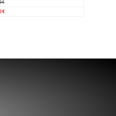
2 €
0 €