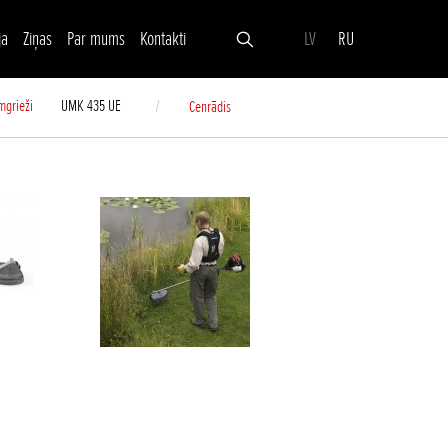
ja
Ziņas
Par mums
Kontakti
LV
RU
mgrieži
UMK 435 UE
Cenrādis