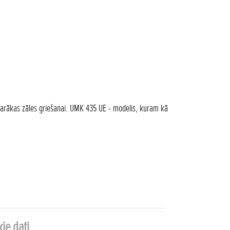
garākas zāles griešanai. UMK 435 UE - modelis, kuram kā
ie dati