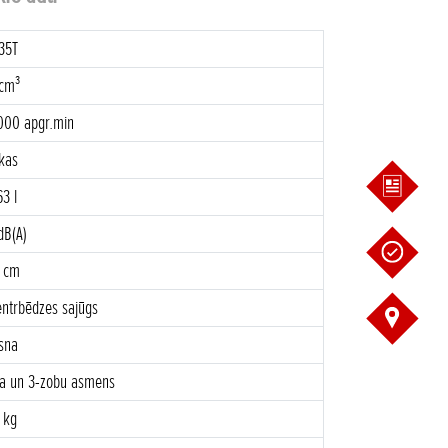
35T
 cm³
7000 apgr.min
kas
63 l
dB(A)
7 cm
entrbēdzes sajūgs
isna
va un 3-zobu asmens
6 kg