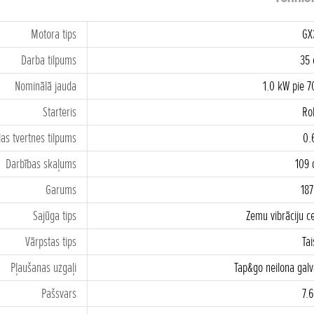
Motora tips
GX
Darba tilpums
35
Nominālā jauda
1.0 kW pie 
Starteris
Ro
las tvertnes tilpums
0.
Darbības skaļums
109 
Garums
18
Sajūga tips
Zemu vibrāciju c
Vārpstas tips
Ta
Pļaušanas uzgaļi
Tap&go neilona gal
Pašsvars
7.