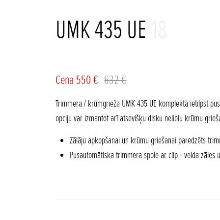
UMK 435 UE
18
Cena 550 €
632 €
Trimmera / krūmgrieža UMK 435 UE komplektā ietilpst pusa
opciju var izmantot arī atsevišķu disku nelielu krūmu grieš
Zālāju apkopšanai un krūmu griešanai paredzēts trim
Pusautomātiska trimmera spole ar clip - veida zāles 