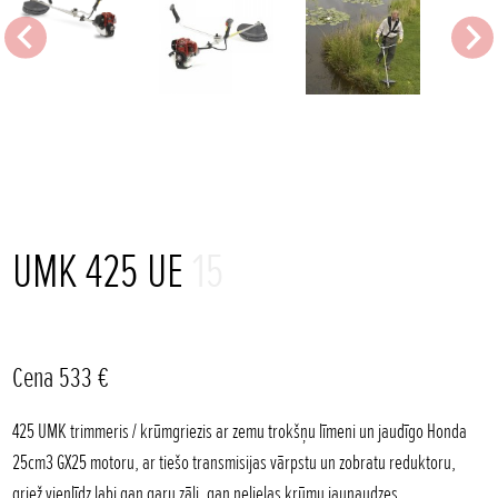
UMK 425 UE
15
Cena 533 €
425 UMK trimmeris / krūmgriezis ar zemu trokšņu līmeni un jaudīgo Honda
25cm3 GX25 motoru, ar tiešo transmisijas vārpstu un zobratu reduktoru,
griež vienlīdz labi gan garu zāli, gan nelielas krūmu jaunaudzes.