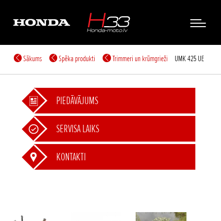
Sākums
Spēka produkti
Trimmeri un krūmgrieži
UMK 425 UE
PIEDĀVĀJUMS
SERVISA LAIKS
KONTAKTI