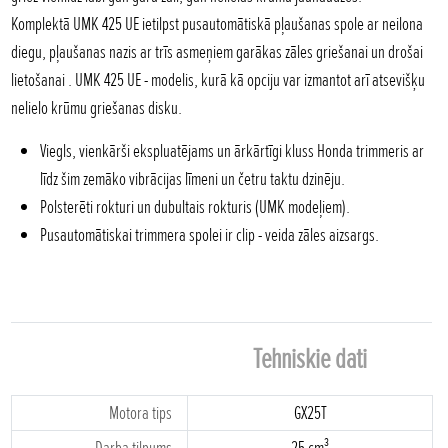
Komplektā UMK 425 UE ietilpst pusautomātiskā pļaušanas spole ar neilona
diegu, pļaušanas nazis ar trīs asmeņiem garākas zāles griešanai un drošai
lietošanai . UMK 425 UE - modelis, kurā kā opciju var izmantot arī atsevišķu
nelielo krūmu griešanas disku.
Viegls, vienkārši ekspluatējams un ārkārtīgi kluss Honda trimmeris ar
līdz šim zemāko vibrācijas līmeni un četru taktu dzinēju.
Polsterēti rokturi un dubultais rokturis (UMK modeļiem).
Pusautomātiskai trimmera spolei ir clip - veida zāles aizsargs.
Tehniskie dati
Motora tips
GX25T