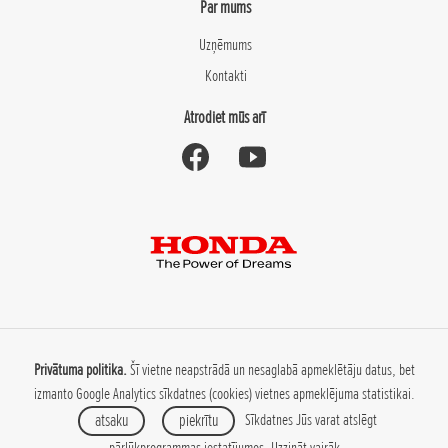
Par mums
Uzņēmums
Kontakti
Atrodiet mūs arī
Privātuma politika.
Šī vietne neapstrādā un nesaglabā apmeklētāju datus, bet
izmanto Google Analytics sīkdatnes (cookies) vietnes apmeklējuma statistikai.
atsaku
piekrītu
Sīkdatnes Jūs varat atslēgt
pārlūkprogrammas iestatījumos.
Uzzināt vairāk