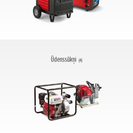
Ūdenssūkņi
(4)