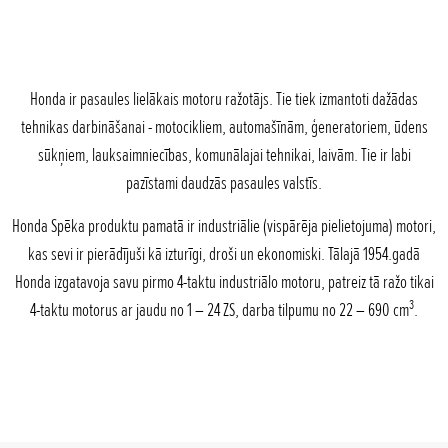
Honda ir pasaules lielākais motoru ražotājs. Tie tiek izmantoti dažādas
tehnikas darbināšanai - motocikliem, automašīnām, ģeneratoriem, ūdens
sūkņiem, lauksaimniecības, komunālajai tehnikai, laivām. Tie ir labi
pazīstami daudzās pasaules valstīs.
Honda Spēka produktu pamatā ir industriālie (vispārēja pielietojuma) motori,
kas sevi ir pierādījuši kā izturīgi, droši un ekonomiski. Tālajā 1954.gadā
Honda izgatavoja savu pirmo 4-taktu industriālo motoru, patreiz tā ražo tikai
3
4-taktu motorus ar jaudu no 1 – 24 ZS, darba tilpumu no 22 – 690 cm
.