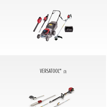
VERSATOOL™
(3)