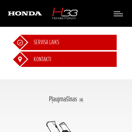
SERVISA LAIKS
KONTAKTI
Pļaujmašīnas
(4)