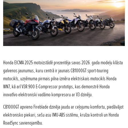
Honda EICMA 2025 motoizstādē prezentēja savas 2026. gada modeļu klāsta
galvenos jaunumus, kuru centrā ir jaunais CB1000GT sport-touring
motocikls, uzņēmuma pirmais pilna izmēra elektriskais motocikls Honda
WN7, kā arī V3R 900 E-Compressor prototips, kas demonstrē Honda
inovatīvo elektroniski vadāmo kompresoru ar V3 dzinēju.
CB1000GT apvieno Fireblade dzinēja jaudu ar ceļojumu komfortu, piedāvājot
elektronisko piekari, sešu asu IMU-ABS sistēmu, kruīza kontroli un Honda
RoadSync savienojamību.