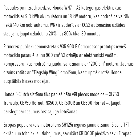
Pasaules pirmizrādi piedzīvo Honda WN7 – A2 kategorijas elektriskais
motocikls ar 9,3 kWh akumulatoru un 18 kW motoru, kas nodrošina vairāk
nekā 140 km nobraukumu. WN7 ir saderīgs ar CCS2 automašīnu uzlādes
stacijām, ļaujot uzlādēt no 20% līdz 80% tikai 30 minūtēs.
Pirmoreiz publiski demonstrētais V3R 900 E-Compressor prototips ievieš
motociklu pasaulē jaunu 900 cm³ V3 dzinēju ar elektroniski vadāmu
kompresoru, kas nodrošina jaudu, salīdzināmu ar 1200 cm³ motoru. Jaunais
dizains rotāts ar “Flagship Wing” emblēmu, kas turpmāk rotās Honda
augstākās klases modeļus.
Honda E-Clutch sistēma tiks paplašināta vēl piecos modeļos – XL750
Transalp, CB750 Hornet, NX500, CBR500R un CB500 Hornet –, ļaujot
pārslēgt pārnesumus bez sajūga lietošanas.
Eiropas populārākais motorolleris SH125i ieguvis jaunu dizainu, 5 collu TFT
ekrānu un tehniskus uzlabojumus, savukārt CB1000F piedzīvo savu Eiropas