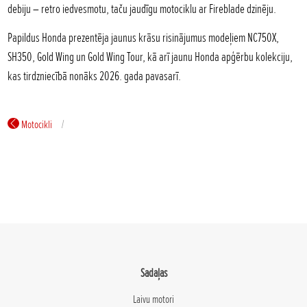
debiju – retro iedvesmotu, taču jaudīgu motociklu ar Fireblade dzinēju.
Papildus Honda prezentēja jaunus krāsu risinājumus modeļiem NC750X,
SH350, Gold Wing un Gold Wing Tour, kā arī jaunu Honda apģērbu kolekciju,
kas tirdzniecībā nonāks 2026. gada pavasarī.
Motocikli
Sadaļas
Laivu motori