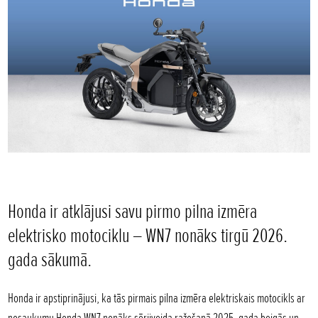
Honda ir atklājusi savu pirmo pilna izmēra
elektrisko motociklu – WN7 nonāks tirgū 2026.
gada sākumā.
Honda ir apstiprinājusi, ka tās pirmais pilna izmēra elektriskais motocikls ar
nosaukumu Honda WN7 nonāks sērijveida ražošanā 2025. gada beigās un