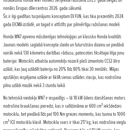
nonāks Eiropas dīlercentros 2026. gada sākumā.
Šis ir ilgi gaidītais turpinājums konceptam EV FUN, kas tika prezentēts 2024.
gada EICMA izstādē, un tagad ir attīstīts par pilnvērtīgu ražošanas modeli.
Honda WN7 apvieno mūsdienīgas tehnoloģijas un klasisko Honda kvalitāti.
Jaunais modelis saglabā koncepta slaido un futuristisko dizainu un piedāvā
vairāk nekā 130 kilometru darbības rādiusu, pateicoties fiksētajai litija jonu
baterijai. Motocikls atbalsta automobiļu nozarē plaši izmantoto CCS2 ātro
uzlādi, kas ļauj uzlādēt bateriju no 20% līdz 80% tikai 30 minūtēs. Mājas
apstākļos iespējama uzlāde ar 6kVA sienas uzlādes staciju, kas nodrošina
pilnu uzlādi mazāk nekā 3 stundu laikā.
No tehniskā viedokļa WN7 ir iespaidīgs – tā 18 kW ūdens dzesēšanas motors
nodrošina braukšanas pieredzi, kas ir salīdzināma ar 600 cm³ iekšdedzes
motociklu, bet piedāvā līdz pat 100 Nm griezes momentu, kas tuvina to 1000
cm³ ICE motociklu klasē. Motocikla svars ir tikai 217 kg, kas nodrošina vieglu