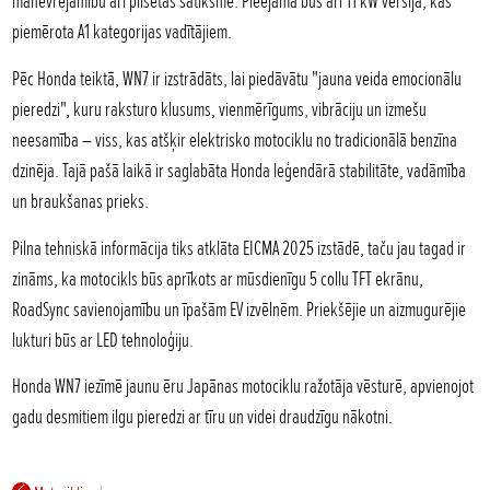
manevrējamību arī pilsētas satiksmē. Pieejama būs arī 11 kW versija, kas
piemērota A1 kategorijas vadītājiem.
Pēc Honda teiktā, WN7 ir izstrādāts, lai piedāvātu "jauna veida emocionālu
pieredzi", kuru raksturo klusums, vienmērīgums, vibrāciju un izmešu
neesamība – viss, kas atšķir elektrisko motociklu no tradicionālā benzīna
dzinēja. Tajā pašā laikā ir saglabāta Honda leģendārā stabilitāte, vadāmība
un braukšanas prieks.
Pilna tehniskā informācija tiks atklāta EICMA 2025 izstādē, taču jau tagad ir
zināms, ka motocikls būs aprīkots ar mūsdienīgu 5 collu TFT ekrānu,
RoadSync savienojamību un īpašām EV izvēlnēm. Priekšējie un aizmugurējie
lukturi būs ar LED tehnoloģiju.
Honda WN7 iezīmē jaunu ēru Japānas motociklu ražotāja vēsturē, apvienojot
gadu desmitiem ilgu pieredzi ar tīru un videi draudzīgu nākotni.