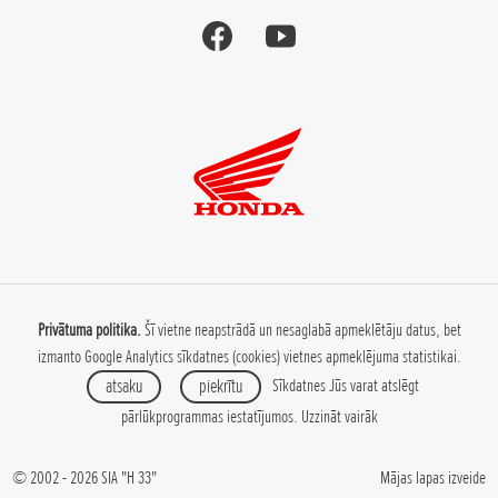
Privātuma politika.
Šī vietne neapstrādā un nesaglabā apmeklētāju datus, bet
izmanto Google Analytics sīkdatnes (cookies) vietnes apmeklējuma statistikai.
atsaku
piekrītu
Sīkdatnes Jūs varat atslēgt
pārlūkprogrammas iestatījumos.
Uzzināt vairāk
© 2002 - 2026 SIA "H 33"
Mājas lapas izveide