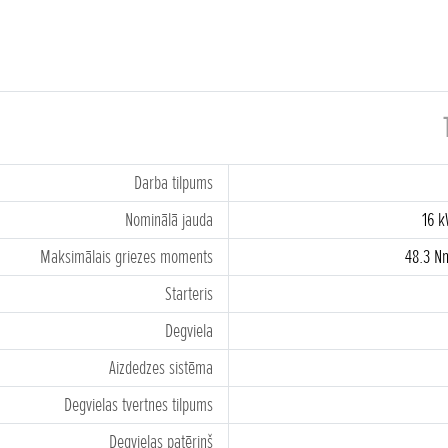
Darba tilpums
Nominālā jauda
16 k
Maksimālais griezes moments
48.3 Nm
Starteris
Degviela
Aizdedzes sistēma
Degvielas tvertnes tilpums
Degvielas patēriņš