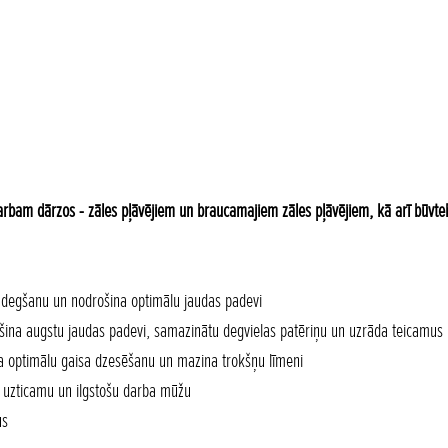
rbam dārzos - zāles pļāvējiem un braucamajiem zāles pļāvējiem, kā arī būvtehn
adegšanu un nodrošina optimālu jaudas padevi
rošina augstu jaudas padevi, samazinātu degvielas patēriņu un uzrāda teicamus
na optimālu gaisa dzesēšanu un mazina trokšņu līmeni
a uzticamu un ilgstošu darba mūžu
us