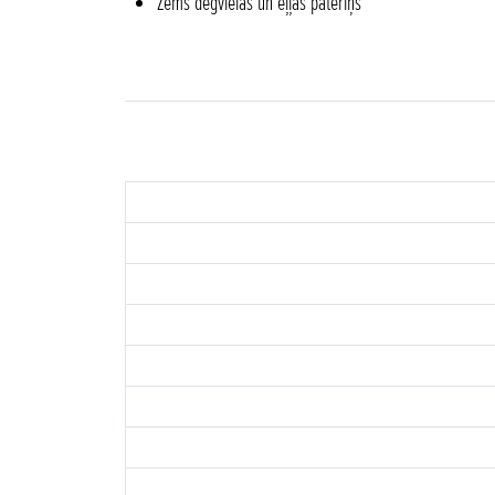
Zems degvielas un eļļas patēriņš