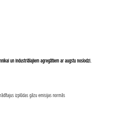
ikai un industriālajiem agregātiem ar augstu noslodzi.
 rādītajus izplūdas gāzu emisijas normās