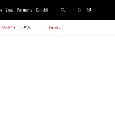
ja
Ziņas
Par mums
Kontakti
LV
RU
GXV sērija
GXV660
Cenrādis