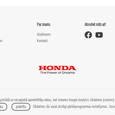
Par mums
Atrodiet mūs arī
Uzņēmums
ori
Kontakti
pstrādā un nesaglabā apmeklētāju datus, bet izmanto Google Analytics sīkdatnes (cookies) 
ku
piekrītu
Sīkdatnes Jūs varat atslēgt pārlūkprogrammas iestatījumos.
Uzzi