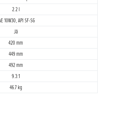
2.2 l
AE 10W30, API SF-SG
Jā
420 mm
449 mm
492 mm
9.3:1
46.7 kg