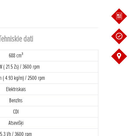
Tehniskie dati
688 cm³
W ( 21.5 Zs) / 3600 rpm
 ( 4.93 kg/m) / 2500 rpm
Elektriskais
Benzīns
CDI
Atsevišķi
5.3 l/h / 3600 rpm