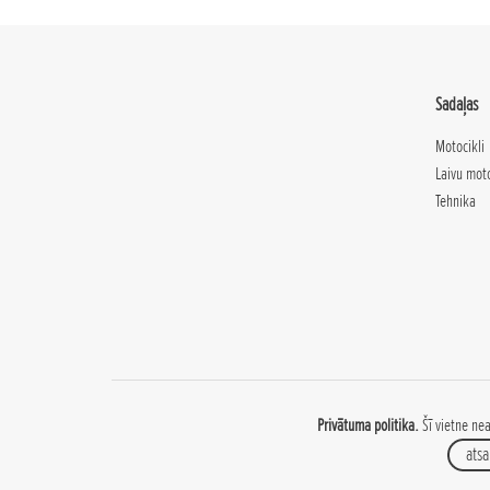
Sadaļas
Motocikli
Laivu mot
Tehnika
Privātuma politika.
Šī vietne nea
atsa