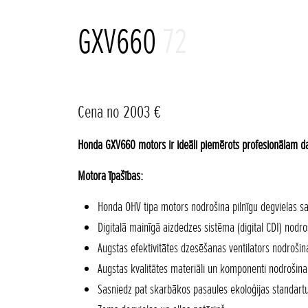
GXV660
72
Cena no 2003 €
Honda GXV660 motors ir ideāli piemērots profesionālam da
Motora īpašības:
Honda OHV tipa motors nodrošina pilnīgu degvielas s
Digitalā mainīgā aizdedzes sistēma (digital CDI) nod
Augstas efektivitātes dzesēšanas ventilators nodroši
Augstas kvalitātes materiāli un komponenti nodrošin
Sasniedz pat skarbākos pasaules ekoloģijas standart