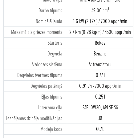
Darba tilpums
49.00 cm³
Nominālā jauda
1.6 kW (2.1 Zs ) / 7000 apgr./min
Maksimālais griezes moments
2.7 Nm (0.28 kg/m) / 4500 apgr./min
Starteris
Rokas
Degviela
Benzīns
Aizdedzes sistēma
Ar tranzistoru
Degvielas tvertnes tilpums
0.77 l
Degvielas patēriņš
0.91 l/h - 7000 apgr./min
Eļļas tilpums
0.25 l
Ieteicamā eļļa
SAE 10W30, API SF-SG
Iespējamas dzinēja modifikācijas
Jā
Modeļa kods
GCAL