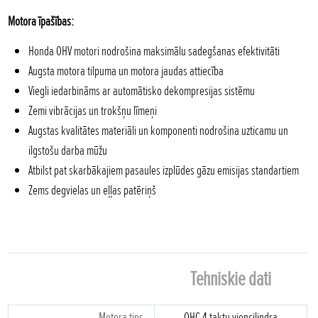
Motora īpašības:
Honda OHV motori nodrošina maksimālu sadegšanas efektivitāti
Augsta motora tilpuma un motora jaudas attiecība
Viegli iedarbināms ar automātisko dekompresijas sistēmu
Zemi vibrācijas un trokšņu līmeņi
Augstas kvalitātes materiāli un komponenti nodrošina uzticamu un
ilgstošu darba mūžu
Atbilst pat skarbākajiem pasaules izplūdes gāzu emisijas standartiem
Zems degvielas un eļļas patēriņš
Tehniskie dati
Motora tips
OHC 4-taktu viencilindra