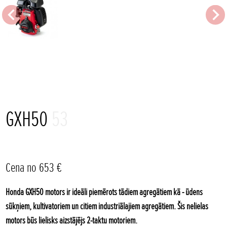
GXH50
53
Cena no 653 €
Honda GXH50 motors ir ideāli piemērots tādiem agregātiem kā - ūdens
sūkņiem, kultivatoriem un citiem industriālajiem agregātiem. Šis nelielas
motors būs lielisks aizstājējs 2-taktu motoriem.