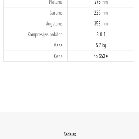
Platums
276 mm
Garums
225 mm
Augstums
353 mm
Kompresijas pakāpe
8.0:1
Masa
5.7 kg
Cena
no 653 €
Sadaļas