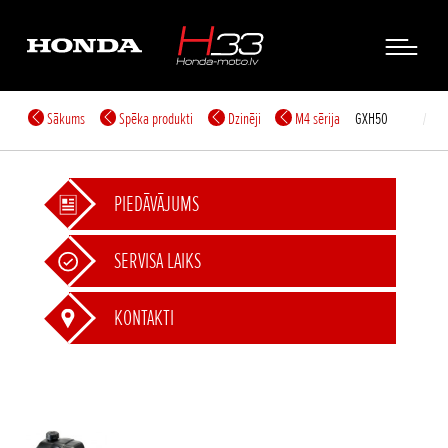
Sākums
Spēka produkti
Dzinēji
M4 sērija
GXH50
PIEDĀVĀJUMS
SERVISA LAIKS
KONTAKTI