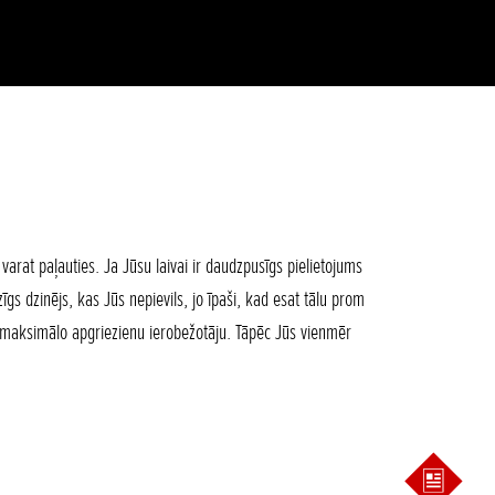
s varat paļauties. Ja Jūsu laivai ir daudzpusīgs pielietojums
zīgs dzinējs, kas Jūs nepievils, jo īpaši, kad esat tālu prom
n maksimālo apgriezienu ierobežotāju. Tāpēc Jūs vienmēr