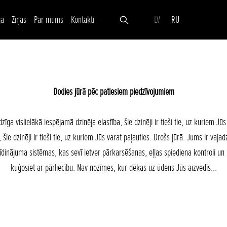
ja
Ziņas
Par mums
Kontakti
LV
RU
Dodies jūrā pēc patiesiem piedzīvojumiem
īga vislielākā iespējamā dzinēja elastība, šie dzinēji ir tieši tie, uz kuriem Jū
šie dzinēji ir tieši tie, uz kuriem Jūs varat paļauties. Drošs jūrā. Jums ir vajad
rīdinājuma sistēmas, kas sevī ietver pārkarsēšanas, eļļas spiediena kontroli u
kuģosiet ar pārliecību. Nav nozīmes, kur dēkas uz ūdens Jūs aizvedīs...