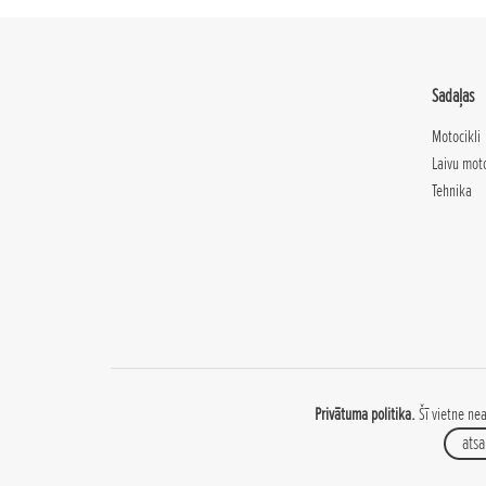
Sadaļas
Motocikli
Laivu mot
Tehnika
Privātuma politika.
Šī vietne nea
atsa