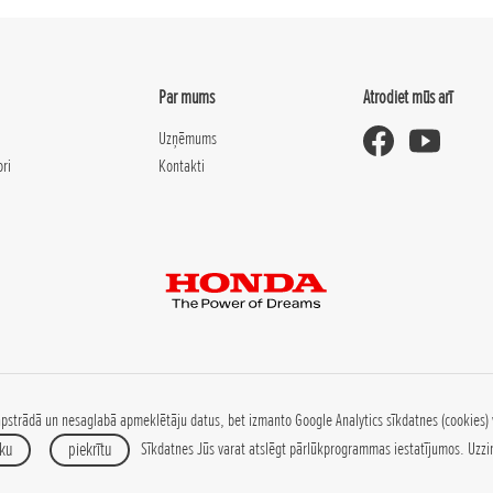
Par mums
Atrodiet mūs arī
Uzņēmums
ori
Kontakti
pstrādā un nesaglabā apmeklētāju datus, bet izmanto Google Analytics sīkdatnes (cookies) 
ku
piekrītu
Sīkdatnes Jūs varat atslēgt pārlūkprogrammas iestatījumos.
Uzzi