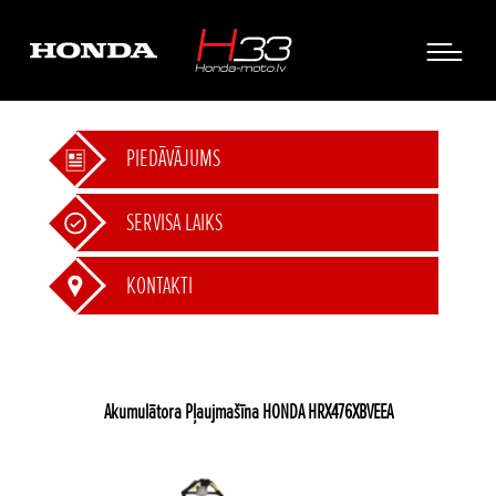
PIEDĀVĀJUMS
SERVISA LAIKS
KONTAKTI
Akumulātora Pļaujmašīna HONDA HRX476XBVEEA