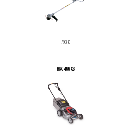
793 €
HRG 466 XB