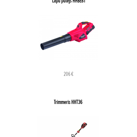
Lapu pūtējs HHBE81
206 €
Trimmeris HHT36