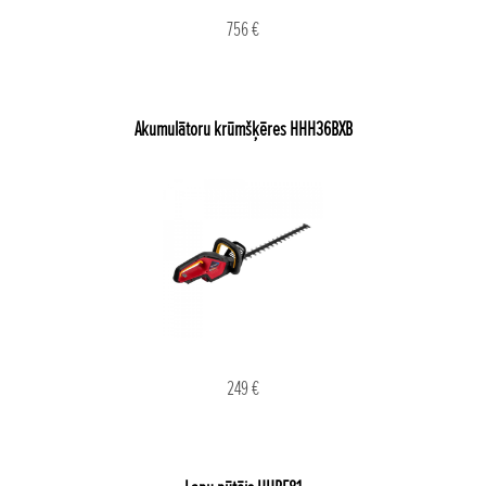
756 €
Akumulātoru krūmšķēres HHH36BXB
249 €