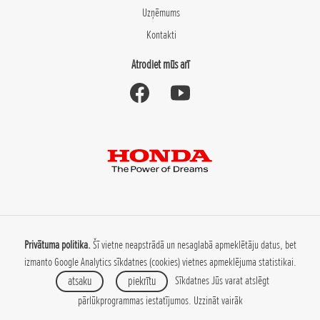
Uzņēmums
Kontakti
Atrodiet mūs arī
Privātuma politika.
Šī vietne neapstrādā un nesaglabā apmeklētāju datus, bet
izmanto Google Analytics sīkdatnes (cookies) vietnes apmeklējuma statistikai.
atsaku
piekrītu
Sīkdatnes Jūs varat atslēgt
pārlūkprogrammas iestatījumos.
Uzzināt vairāk