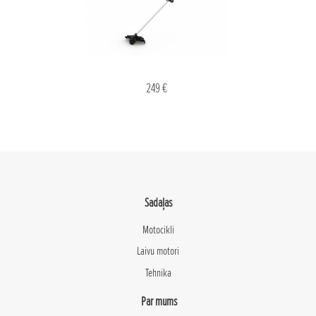
249 €
Sadaļas
Motocikli
Laivu motori
Tehnika
Par mums